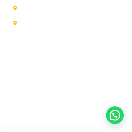
Amparo, Avenida principal, Centro Comercial Punta de
Mata, sector Valle Claro.
Urbanización La Coromoto, avenida principal 165, a
100mts. del monumento de la Virgen.
ENLACES
Inicio
Servicios
Promociones
Pedidos
Contacto
Copyright © 2026 Lavoflux. Todos los derechos reservados.
Creado por Los Social Media, C.A.